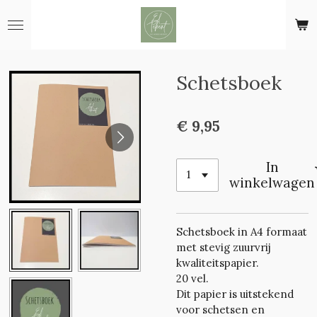
Ga
direct
naar
de
hoofdinhoud
Schetsboek
€ 9,95
In
winkelwagen
Schetsboek in A4 formaat
met stevig zuurvrij
kwaliteitspapier.
20 vel.
Dit papier is uitstekend
voor schetsen en