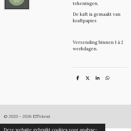
tekeningen.
De kaft is gemaakt van
kraftpapier.
Verzending binnen 1 á 2
werkdagen.
D
D
S
D
e
e
h
e
l
e
a
l
e
l
r
e
n
e
n
© 2020 - 2026 ElTekent
Deze website gebruikt cookies voor analyse-