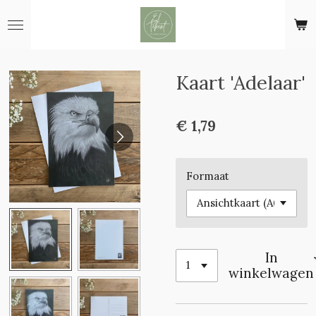
Ga
direct
naar
de
hoofdinhoud
Kaart 'Adelaar'
€ 1,79
Formaat
In
winkelwagen