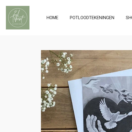
Ga
direct
HOME
POTLOODTEKENINGEN
SH
naar
de
hoofdinhoud