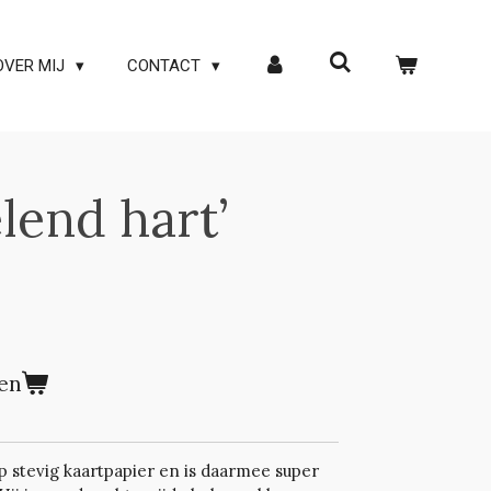
OVER MIJ
CONTACT
lend hart’
en
op stevig kaartpapier en is daarmee super