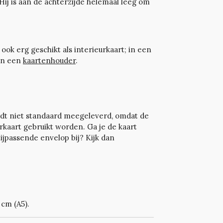
ij is aan de achterzijde helemaal leeg om
 ook erg geschikt als interieurkaart; in een
 in een
kaartenhouder
.
dt niet standaard meegeleverd, omdat de
erkaart gebruikt worden. Ga je de kaart
bijpassende envelop bij? Kijk dan
 cm (A5).