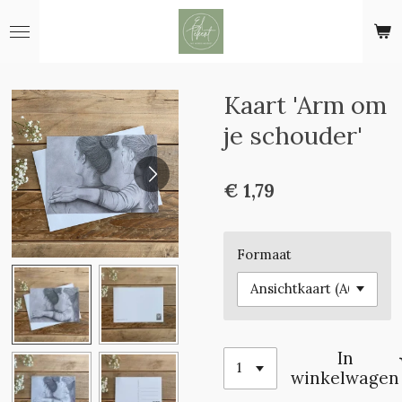
Ga
direct
naar
de
hoofdinhoud
Kaart 'Arm om
je schouder'
€ 1,79
Formaat
In
winkelwagen